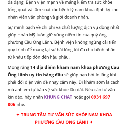
đa dạng. Bệnh viện mạnh về mảng kiểm tra sức khỏe
tổng quát và tầm soát các bệnh lý nam khoa định kỳ cho
nhân viên văn phòng và giới doanh nhân.
Sự minh bạch về chi phí và chất lượng dịch vụ đồng nhất
giúp Hoàn Mỹ luôn giữ vững niềm tin của quý ông
phường Cầu Ông Lãnh. Bệnh viện không ngừng cải tiến
quy trình để mang lại sự hài lòng tối đa cho bệnh nhân
từ khâu tiếp đón đến hậu phẫu.
Mong rằng
14 địa điểm khám nam khoa phường Cầu
Ông Lãnh uy tín hàng đầu
sẽ giúp bạn bớt lo lắng khi
phải đối diện vấn đề nhạy cảm này. Đi khám sớm là cách
mà anh em tự bảo vệ sức khỏe lâu dài. Nếu cần tư vấn
kín đáo, hãy nhắn
KHUNG CHAT
hoặc gọi
0931 697
806
nhé.
✦ TRUNG TÂM TƯ VẤN SỨC KHỎE NAM KHOA
PHƯỜNG CẦU ÔNG LÃNH ✦