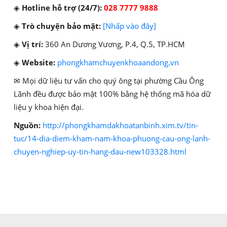
◈
Hotline hỗ trợ (24/7):
028 7777 9888
◈
Trò chuyện bảo mật:
[Nhấp vào đây]
◈
Vị trí:
360 An Dương Vương, P.4, Q.5, TP.HCM
◈
Website:
phongkhamchuyenkhoaandong.vn
✉ Mọi dữ liệu tư vấn cho quý ông tại phường Cầu Ông
Lãnh đều được bảo mật 100% bằng hệ thống mã hóa dữ
liệu y khoa hiện đại.
Nguồn:
http://phongkhamdakhoatanbinh.xim.tv/tin-
tuc/14-dia-diem-kham-nam-khoa-phuong-cau-ong-lanh-
chuyen-nghiep-uy-tin-hang-dau-new103328.html