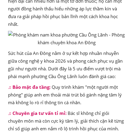
hiện đại cần nhiều hơn là một tờ đơn thuốc; họ cần một
người đồng hành thấu hiểu những áp lực thầm kín và
đưa ra giải pháp hồi phục bản lĩnh một cách khoa học
nhất.
Sức hút của An Đông nằm ở sự kết hợp nhuần nhuyễn
giữa công nghệ y khoa 2026 và phong cách phục vụ gần
gũi như người nhà. Dưới đây là 5 ưu điểm vượt trội mà
phái mạnh phường Cầu Ông Lãnh luôn đánh giá cao:
♫
Bảo mật đa tầng:
Quy trình khám "một người một
phòng" giúp anh em thoải mái trút bỏ gánh nặng tâm lý
mà không lo rò rỉ thông tin cá nhân.
♫
Chuyên gia tư vấn tỉ mỉ:
Bác sĩ không chỉ giỏi
chuyên môn mà còn cực kỳ tâm lý, giải thích cặn kẽ từng
chỉ số giúp anh em nắm rõ lộ trình hồi phục của mình.