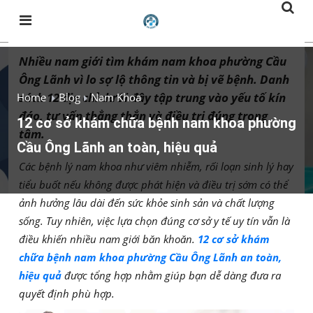
Nhiều nam giới tìm khám nam khoa phường Cầu
Ông Lãnh vì lo sợ lộ thông tin và bị vẽ bệnh. Danh
sách 12 địa chỉ dưới đây tập trung vào yếu tố kín
Home
Blog
Nam Khoa
đáo, tư vấn thẳng thắn và điều trị đúng trọng
12 cơ sở khám chữa bệnh nam khoa phường
tâm.
Cầu Ông Lãnh an toàn, hiệu quả
Các bệnh lý nam khoa như viêm nhiễm, rối loạn sinh lý hay
tiểu buốt nếu không được phát hiện và điều trị sớm có thể
ảnh hưởng lâu dài đến sức khỏe sinh sản và chất lượng
sống. Tuy nhiên, việc lựa chọn đúng cơ sở y tế uy tín vẫn là
điều khiến nhiều nam giới băn khoăn.
12 cơ sở khám
chữa bệnh nam khoa phường Cầu Ông Lãnh an toàn,
hiệu quả
được tổng hợp nhằm giúp bạn dễ dàng đưa ra
quyết định phù hợp.