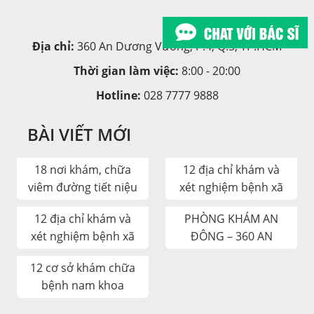
Địa chỉ:
360 An Dương Vương, P.4, Q.5, TP.HCM
Thời gian làm việc:
8:00 - 20:00
Hotline:
028 7777 9888
BÀI VIẾT MỚI
18 nơi khám, chữa
12 địa chỉ khám và
viêm đường tiết niệu
xét nghiệm bệnh xã
uy tín tại TP.HCM
hội tốt và chất lượng
12 địa chỉ khám và
PHÒNG KHÁM AN
tại TP.HCM
xét nghiệm bệnh xã
ĐÔNG – 360 AN
hội tốt và chất lượng
DƯƠNG VƯƠNG: ĐỊA
12 cơ sở khám chữa
tại TP.HCM
CHỈ CHUYÊN KHOA
bệnh nam khoa
UY TÍN
phường Cầu Ông